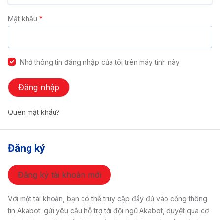
Mật khẩu
*
Nhớ thông tin đăng nhập của tôi trên máy tính này
Đăng nhập
Quên mật khẩu?
Đăng ký
Đăng ký tài khoản mới
Với một tài khoản, bạn có thể truy cập đầy đủ vào cổng thông
tin Akabot: gửi yêu cầu hỗ trợ tới đội ngũ Akabot, duyệt qua cơ