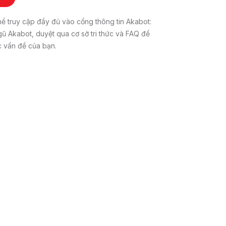
thể truy cập đầy đủ vào cổng thông tin Akabot:
ngũ Akabot, duyệt qua cơ sở tri thức và FAQ để
c vấn đề của bạn.