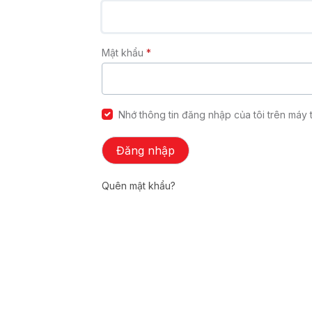
Mật khẩu
*
Nhớ thông tin đăng nhập của tôi trên máy 
Đăng nhập
Quên mật khẩu?