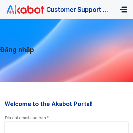
Chuyển đến nội dung chính
Customer Support Portal
Đăng nhập
Welcome to the Akabot Portal!
Địa chỉ email của bạn
*