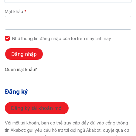
Mật khẩu
*
Nhớ thông tin đăng nhập của tôi trên máy tính này
Đăng nhập
Quên mật khẩu?
Đăng ký
Đăng ký tài khoản mới
Với một tài khoản, bạn có thể truy cập đầy đủ vào cổng thông
tin Akabot: gửi yêu cầu hỗ trợ tới đội ngũ Akabot, duyệt qua cơ