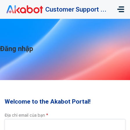
Chuyển đến nội dung chính
Customer Support Portal
Đăng nhập
Welcome to the Akabot Portal!
Địa chỉ email của bạn
*