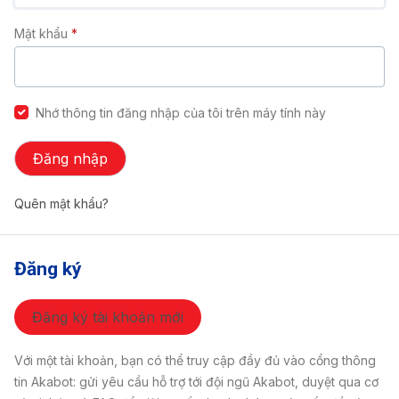
Mật khẩu
*
Nhớ thông tin đăng nhập của tôi trên máy tính này
Đăng nhập
Quên mật khẩu?
Đăng ký
Đăng ký tài khoản mới
Với một tài khoản, bạn có thể truy cập đầy đủ vào cổng thông
tin Akabot: gửi yêu cầu hỗ trợ tới đội ngũ Akabot, duyệt qua cơ