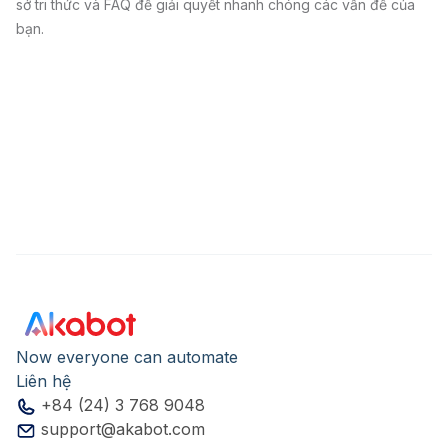
sở tri thức và FAQ để giải quyết nhanh chóng các vấn đề của
bạn.
Now everyone can automate
Liên hệ
+84 (24) 3 768 9048
support@akabot.com